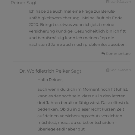
vor 9 Jahren
Reiner
Sagt
Ich habe da auch mal eine Frage zur Berufs­
unfähig­keits­versicherung . Meine läuft bis Ende
2020. Bringrt es etwas wenn ich jetzt meine
Versicherung kündige. Gesundheitlich bin ich fitt
und berufsmässig kann ich meinen Jop die
nächsten 3 Jahre auch noch problemlos ausüben..
Kommentare
vor 9 Jahren
Dr. Wolfdietrich Peiker
Sagt
Hallo Reiner,
auch wenn du dich im Moment noch fit fühlst,
kann es dennoch sein, dass du in den letzten
drei Jahren berufsunfähig wirst. Das solltest du
bedenken. Ob du in dieser recht kurzen Zeit
auf deinen Versicherungsschutz verzichten
möchtest, musst du selbst entscheiden –
überlege es dir aber gut.