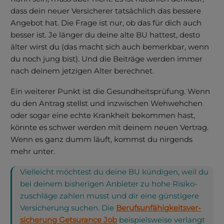
dass dein neuer Versicherer tatsächlich das bessere
Angebot hat. Die Frage ist nur, ob das für dich auch
besser ist. Je länger du deine alte BU hattest, desto
älter wirst du (das macht sich auch bemerkbar, wenn
du noch jung bist). Und die Beiträge werden immer
nach deinem jetzigen Alter berechnet.
Ein weiterer Punkt ist die Gesund­heits­prüfung. Wenn
du den Antrag stellst und inzwischen Wehwehchen
oder sogar eine echte Krankheit bekommen hast,
könnte es schwer werden mit deinem neuen Vertrag.
Wenn es ganz dumm läuft, kommst du nirgends
mehr unter.
Viel­leicht möchtest du deine BU kündigen, weil du
bei deinem bisherigen An­bieter zu hohe Risiko­
zuschläge zahlen musst und dir eine günsti­gere
Ver­siche­rung suchen. Die
Berufs­unfähig­keits­ver­
siche­rung Get­surance Job
bei­spiels­weise verlangt