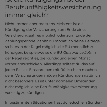
Berufsunfähigkeits­versicherung
immer gleich?
Nicht immer, aber meistens. Meistens ist die
Kündigung der Versicherung zum Ende eines
Versicherungsjahres möglich
oder zum Ende der
Zahlungs­periode. Zahlst du monat­lich deine Beiträge,
so ist es in der Regel möglich, die BU monatlich zu
kündigen, beispielsweise d
ie BU
Get­surance Job
. In
der Regel reicht es, die Kündi­gung einen Monat
vorher abzu­schicken. Aller­dings solltest du das auf
jeden Fall als Ein­schreiben mit Rückschein machen,
denn Versicherungen mögen Kündigungen natürlich
nicht besonders.
Es ist unter normalen Umständen
nicht möglich, eine
Berufs­­unfähig­­keits­­ver­siche­rung
vorzeitig zu kündi­gen
.
In be­stimmten Situa­tionen hast du jedoch ein Sonder­