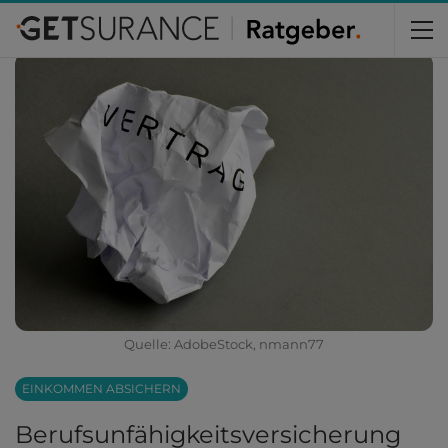
Home
Versicherungen
Einkommen absichern
Quelle: AdobeStock, nmann77
EINKOMMEN ABSICHERN
Berufsunfähigkeits­versicherung