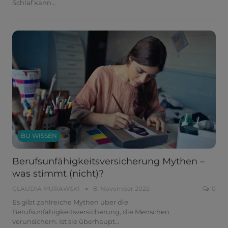
Schlaf kann
…
BU WISSEN
Berufsunfähigkeitsversicherung Mythen –
was stimmt (nicht)?
CLAUDIA MURAWSKI
8. November 2022
0
Es gibt zahlreiche Mythen über die
Berufsunfähigkeitsversicherung, die Menschen
verunsichern. Ist sie überhaupt
…