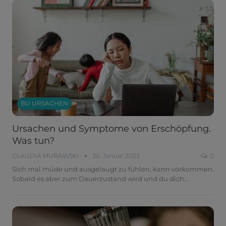
BU URSACHEN
Ursachen und Symptome von Erschöpfung.
Was tun?
CLAUDIA MURAWSKI
30. Januar 2023
0
Sich mal müde und ausgelaugt zu fühlen, kann vorkommen.
Sobald es aber zum Dauerzustand wird und du dich
…