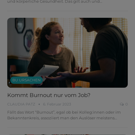
und körperliche Gesundheit. Das gilt auch und
…
BU URSACHEN
Kommt Burnout nur vom Job?
CLAUDIA PATZ
6. Februar 2023
0
Fällt das Wort “Burnout”, egal ob bei Kolleg:innen oder im
Bekanntenkreis, assoziiert man den Auslöser meistens
…