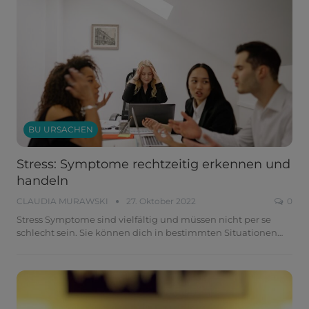
BU URSACHEN
Stress: Symptome rechtzeitig erkennen und
handeln
CLAUDIA MURAWSKI
27. Oktober 2022
0
Stress Symptome sind vielfältig und müssen nicht per se
schlecht sein. Sie können dich in bestimmten Situationen
…