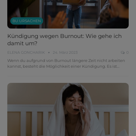
BU URSACHEN
Kündigung wegen Burnout: Wie gehe ich
damit um?
ELENA GONCHARIK
24. März 2023
0
Wenn du aufgrund von Burnout längere Zeit nicht arbeiten
kannst, besteht die Möglichkeit einer Kündigung. Es ist
…