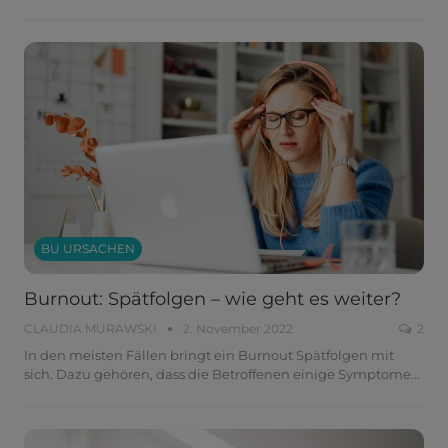
BU URSACHEN
Burnout: Spätfolgen – wie geht es weiter?
CLAUDIA MURAWSKI
2. November 2022
2
In den meisten Fällen bringt ein Burnout Spätfolgen mit
sich. Dazu gehören, dass die Betroffenen einige Symptome
…