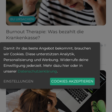
BU URSACHEN
Burnout Therapie: Was bezahlt die
Krankenkasse?
CLAUDIA MURAWSKI
16. September 2022
0
Damit ihr das beste Angebot bekommt, brauchen
Bei einem Burnout werden die Kosten für die Therapie oft
wir Cookies. Diese unterstützen Analytik,
von der Krankenkasse übernommen, allerdings gilt es
…
Personalisierung und Werbung. Widerrufe deine
Einwilligung jederzeit. Mehr dazu hier oder in
unserer
Datenschutzerklärung
.
EINSTELLUNGEN
COOKIES AKZEPTIEREN