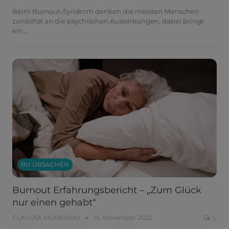
Beim Burnout-Syndrom denken die meisten Menschen
zunächst an die psychischen Auswirkungen, dabei bringt
ein
…
BU URSACHEN
Burnout Erfahrungsbericht – „Zum Glück
nur einen gehabt“
CLAUDIA MURAWSKI
14. November 2022
0