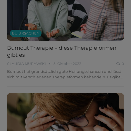
BU URSACHEN
Burnout Therapie – diese Therapieformen
gibt es
CLAUDIA MURAWSKI
5. Oktober 2022
0
Burnout hat grundsätzlich gute Heilungschancen und lässt
sich mit verschiedenen Therapieformen behandeln. Es gibt
…