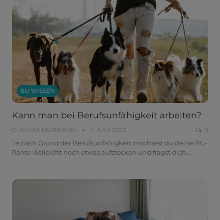
BU WISSEN
Kann man bei Berufsunfähigkeit arbeiten?
CLAUDIA MURAWSKI
11. April 2023
0
Je nach Grund der Berufsunfähigkeit möchtest du deine BU-
Rente vielleicht noch etwas aufstocken und fragst dich,
…