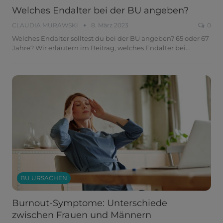
Welches Endalter bei der BU angeben?
CLAUDIA MURAWSKI
8. März 2023
0
Welches Endalter solltest du bei der BU angeben? 65 oder 67
Jahre? Wir erläutern im Beitrag, welches Endalter bei
…
BU URSACHEN
Burnout-Symptome: Unterschiede
zwischen Frauen und Männern