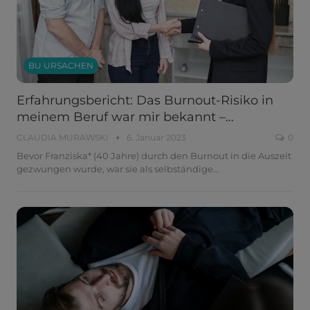
BU URSACHEN
Erfahrungsbericht: Das Burnout-Risiko in
meinem Beruf war mir bekannt –…
CLAUDIA MURAWSKI
6. Januar 2023
0
Bevor Franziska* (40 Jahre) durch den Burnout in die Auszeit
gezwungen wurde, war sie als selbständige
…