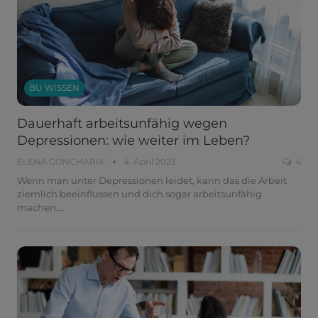
BU WISSEN
Dauerhaft arbeitsunfähig wegen
Depressionen: wie weiter im Leben?
ELENA GONCHARIK
4. April 2023
4
Wenn man unter Depressionen leidet, kann das die Arbeit
ziemlich beeinflussen und dich sogar arbeitsunfähig
machen.…