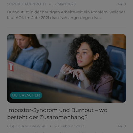
SOPHIE LAUENROTH
3. März 2023
0
Burnout ist in der heutigen Arbeitswelt ein Problem, welches
laut AOK im Jahr 2021 drastisch angestiegen ist.
…
BU URSACHEN
Impostor-Syndrom und Burnout – wo
besteht der Zusammenhang?
CLAUDIA MURAWSKI
20. Februar 2023
0