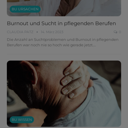
BU URSACHEN
Burnout und Sucht in pflegenden Berufen
CLAUDIA PATZ
14. März 2023
0
Die Anzahl an Suchtproblemen und Burnout in pflegenden
Berufen war noch nie so hoch wie gerade jetzt.
…
BU WISSEN