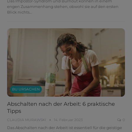
Das Impostor-Syndrom und Burnout können in einem
engen Zusammenhang stehen, obwohl sie auf den ersten
Blick nichts
…
BU URSACHEN
Abschalten nach der Arbeit: 6 praktische
Tipps
CLAUDIA MURAWSKI
14. Februar 2023
0
Das Abschalten nach der Arbeit ist essentiell für die geistige