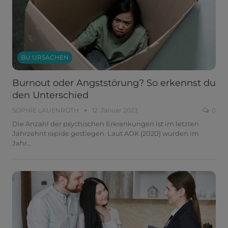
BU URSACHEN
Burnout oder Angststörung? So erkennst du
den Unterschied
SOPHIE LAUENROTH
12. Januar 2023
0
Die Anzahl der psychischen Erkrankungen ist im letzten
Jahrzehnt rapide gestiegen. Laut AOK (2020) wurden im
Jahr
…