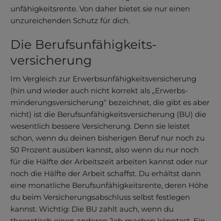
unfähigkeits­rente. Von daher bietet sie nur einen
unzu­reichen­den Schutz für dich.
Die Berufs­unfähigkeits­
versicherung
Im Vergleich zur Erwerbs­unfähigkeits­versicherung
(hin und wieder auch nicht korrekt als „Erwerbs­
minderungs­versicherung“ bezeichnet, die gibt es aber
nicht) ist die Berufs­unfähig­keits­ver­siche­rung (BU) die
wesent­lich bessere Ver­siche­rung. Denn sie leistet
schon, wenn du deinen bisherigen Beruf nur noch zu
50 Prozent aus­üben kannst, also wenn du nur noch
für die Hälfte der Ar­beits­zeit arbei­ten kannst oder nur
noch die Hälfte der Arbeit schaffst. Du erhältst dann
eine monatliche Berufs­unfähigkeits­rente, deren Höhe
du beim Versicherungsabschluss selbst festlegen
kannst. Wichtig: Die BU zahlt auch, wenn du
theoretisch einen anderen Job machen könntest. Ein