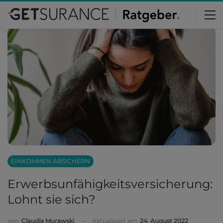
Home
Versicherungen
Einkommen absichern
EINKOMMEN ABSICHERN
Erwerbs­unfähigkeits­versicherung:
Lohnt sie sich?
Aktualisiert am
24. August 2022
Von
Claudia Murawski