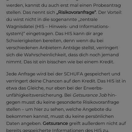
werden, kannst du auch erst mal einen Probeantrag
stellen. Das nennt sich
„Risikovor­anfrage“
. Der Vorteil:
du wirst nicht in die sogenannte „zentrale
Wagnisdatei (HIS – Hinweis- und Informations­
system)“ eingetragen. Das HIS kann dir arge
Schwierigkeiten bereiten, denn wenn du bei
verschiedenen Anbietern Anträge stellst, verringert
sich die Wahr­schein­lich­keit, dass dich noch jemand
nimmt. Das ist ein bisschen wie bei einem Kredit.
Jede Anfrage wird bei der SCHUFA gespeichert und
verringert deine Chancen auf den Kredit. Das HIS ist in
etwa das Gleiche, nur eben bei der Erwerbs­
unfähigkeits­versicherung. Bei
Get­surance Job
hin­
gegen musst du keine geson­derte Risiko­voran­frage
stellen – um hier zu sehen, welche Ange­bote du
bekommen kannst, musst du keine persön­lichen
Daten angeben.
Get­surance
greift außer­dem nicht auf
bereits gespei­cherte Informationen des HIS zu.