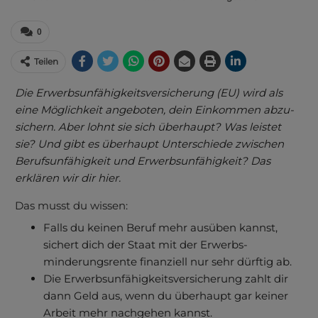
0
Teilen
Die Erwerbs­unfähig­keits­ver­siche­rung (EU) wird als
eine Mög­lich­keit ange­boten, dein Ein­kommen abzu­
sichern. Aber lohnt sie sich über­haupt? Was leistet
sie? Und gibt es überhaupt Unterschiede zwischen
Berufs­unfähigkeit und Erwerbs­unfähig­keit? Das
erklären wir dir hier.
Das musst du wissen:
Falls du keinen Beruf mehr ausüben kannst,
sichert dich der Staat mit der Erwerbs­
minderungs­rente finanziell nur sehr dürftig ab.
Die Erwerbs­­unfähig­­keits­­ver­siche­­rung zahlt dir
dann Geld aus, wenn du über­haupt gar keiner
Arbeit mehr nach­gehen kannst.