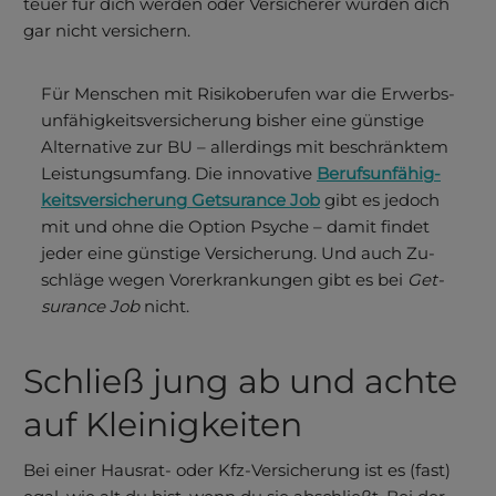
teuer für dich werden oder Versicherer würden dich
gar nicht versichern.
Für Men­schen mit Risiko­berufen war die Erwerbs­
unfähig­keits­ver­siche­rung bisher eine günstige
Alter­native zur BU – allerdings mit be­schrän­ktem
Leistungs­umfang. Die inno­vative
Berufs­unfähig­
keits­ver­siche­rung Get­surance Job
gibt es jedoch
mit und ohne die Option Psyche – damit findet
jeder eine gün­stige Ver­siche­rung. Und auch Zu­
schläge wegen Vorer­kran­kungen gibt es bei
Get­
surance Job
nicht.
Schließ jung ab und achte
auf Kleinigkeiten
Bei einer Hausrat- oder Kfz-Versicherung ist es (fast)