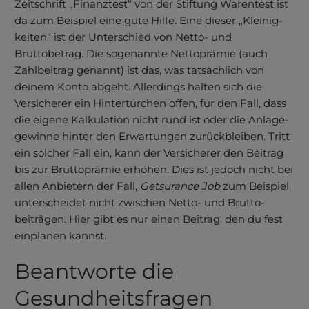
Zeitschrift „Finanztest“ von der Stiftung Warentest ist
da zum Beispiel eine gute Hilfe. Eine dieser „Kleinig­
keiten“ ist der Unterschied von Netto- und
Bruttobetrag. Die sogenannte Nettoprämie (auch
Zahlbeitrag genannt) ist das, was tatsächlich von
deinem Konto abgeht. Allerdings halten sich die
Versicherer ein Hinter­türchen offen, für den Fall, dass
die eigene Kalkulation nicht rund ist oder die Anlage­
gewinne hinter den Erwartungen zurückbleiben. Tritt
ein solcher Fall ein, kann der Versicherer den Beitrag
bis zur Brutto­prämie erhöhen. Dies ist jedoch nicht bei
allen Anbie­tern der Fall,
Get­surance Job
zum Bei­spiel
unter­scheidet nicht zwischen Netto- und Brutto­
beiträgen. Hier gibt es nur einen Beitrag, den du fest
ein­planen kannst.
Beantworte die
Gesundheits­fragen