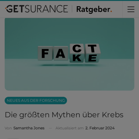
Home
Krebs
Neues aus der Forschung
NEUES AUS DER FORSCHUNG
Die größten Mythen über Krebs
Aktualisiert am
2. Februar 2024
Von
Samantha Jones