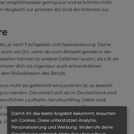
iese vergleichsweise gering aus und es könnte nicht
Vergleich zur privaten BU sind die Kriterien zur
re
iten, je nach Fachgebiet und Spezialisierung. Deine
als auch vor Ort, wenn du zum Beispiel gerade in der
stellen können so andere Gefahren lauern, als z.B. an
cherer dich als Ingenieur auch anhand deiner
den Risikoklassen des Berufs.
urs nicht als gefährlich einzuordnen ist, so besteht
 zu werden. Das erklärt sich so: In Deutschland wird
 beruflichen Laufbahn, berufsunfähig. Dabei sind
 der Ursachen, nach Erkrankungen des Bewegungs-
Damit ihr das beste Angebot bekommt, brauchen
Zahlen von 2022, Morgen & Morgen). Als Ingenieur hast
wir Cookies. Diese unterstützen Analytik,
 Überstunden sind eher der Fall als die Regel und
Personalisierung und Werbung. Widerrufe deine
Einwilligung jederzeit. Mehr dazu hier oder in