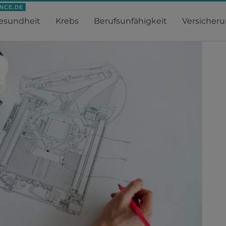
NCE.DE
nfähigkeitsversicherung für Ingenieure – Sinnvoll?
esundheit
Krebs
Berufsunfähigkeit
Versicher