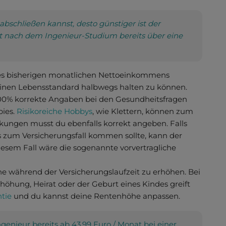
abschließen kannst, desto günstiger ist der
rekt nach dem Ingenieur-Studium bereits über eine
ines bisherigen monatlichen Nettoeinkommens
einen Lebensstandard halbwegs halten zu können.
100% korrekte Angaben bei den Gesundheitsfragen
bies.
Risikoreiche Hobbys
, wie Klettern, können zum
kungen musst du ebenfalls korrekt angeben. Falls
s zum Versicherungsfall kommen sollte, kann der
iesem Fall wäre die sogenannte vorvertragliche
he während der Versicherungslaufzeit zu erhöhen. Bei
höhung, Heirat oder der Geburt eines Kindes greift
tie
und du kannst deine Rentenhöhe anpassen.
enieur bereits ab 43,99 Euro / Monat bei einer